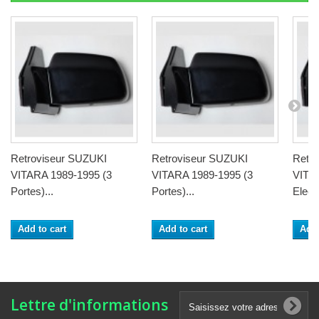
Retroviseur SUZUKI
Retroviseur SUZUKI
Retr
VITARA 1989-1995 (3
VITARA 1989-1995 (3
VITA
Portes)...
Portes)...
Electr
Add to cart
Add to cart
Add 
Lettre d'informations