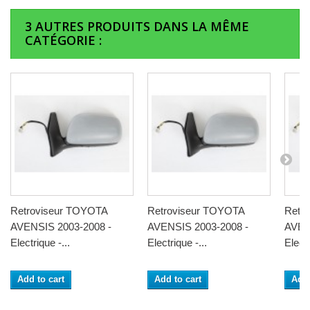
3 AUTRES PRODUITS DANS LA MÊME
CATÉGORIE :
Retroviseur TOYOTA
Retroviseur TOYOTA
Retr
AVENSIS 2003-2008 -
AVENSIS 2003-2008 -
AVEN
Electrique -...
Electrique -...
Electr
Add to cart
Add to cart
Add 