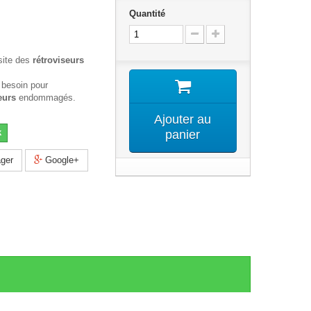
Quantité
site des
rétroviseurs
 besoin pour
eurs
endommagés.
Ajouter au
k
panier
ger
Google+