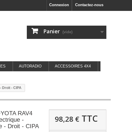
Connexion
Contactez-nous
Panier
(vide)
GES
AUTORADIO
ACCESSOIRES 4X4
 Droit - CIPA
TOYOTA RAV4
TTC
98,28 €
ectrique -
e - Droit - CIPA