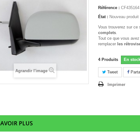
Référence :
CF435164
État :
Nouveau produit
Vous trouverez sur ce 
complets
.
Tout ce que vous avez
remplacer
les rétrovis
4
Produits
En stoc
Agrandir l'image
Tweet
Parta
Imprimer
SAVOIR PLUS