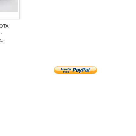
YOTA
-
...