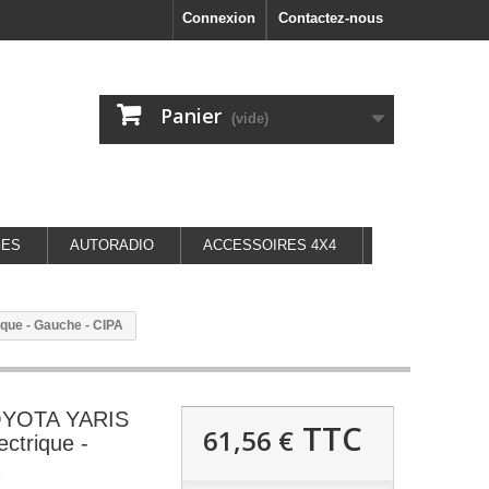
Connexion
Contactez-nous
Panier
(vide)
GES
AUTORADIO
ACCESSOIRES 4X4
que - Gauche - CIPA
TOYOTA YARIS
TTC
61,56 €
ectrique -