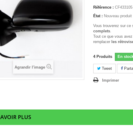
Référence :
CF433105
État :
Nouveau produit
Vous trouverez sur ce 
complets
.
Tout ce que vous avez
remplacer
les rétrovis
4
Produits
En stoc
Agrandir l'image
Tweet
Parta
Imprimer
SAVOIR PLUS