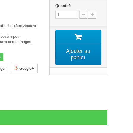
Quantité
site des
rétroviseurs
 besoin pour
eurs
endommagés.
Ajouter au
k
panier
ger
Google+