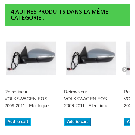
4 AUTRES PRODUITS DANS LA MÊME
CATÉGORIE :
Retroviseur
Retroviseur
Retro
VOLKSWAGEN EOS
VOLKSWAGEN EOS
VOL
2009-2011 - Electrique -...
2009-2011 - Electrique -...
2009-
Add to cart
Add to cart
Add 