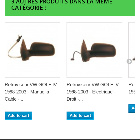
3 AUTRES PRODUITS DANS LA MÊME
CATÉGORIE :
Retroviseur VW GOLF IV
Retroviseur VW GOLF IV
Retr
1998-2003 - Manuel a
1998-2003 - Electrique -
1998-
Cable -...
Droit -...
Add 
Add to cart
Add to cart