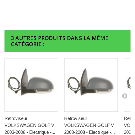
3 AUTRES PRODUITS DANS LA MÊME
CATÉGORIE :
Retroviseur
Retroviseur
Retro
VOLKSWAGEN GOLF V
VOLKSWAGEN GOLF V
VOL
2003-2008 - Electrique -...
2003-2008 - Electrique -...
2003-