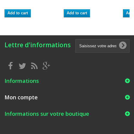
Add to cart
Add to cart
Add 
Lettre d'informations
Informations
Mon compte
Informations sur votre boutique