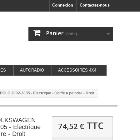
Connexion
Contactez-nous
Panier
(vide)
GES
AUTORADIO
ACCESSOIRES 4X4
O 2002-2005 - Electrique - Coiffe a peindre - Droit
 VOLKSWAGEN
TTC
74,52 €
5 - Electrique
re - Droit