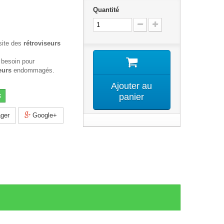
Quantité
site des
rétroviseurs
 besoin pour
eurs
endommagés.
Ajouter au
k
panier
ger
Google+