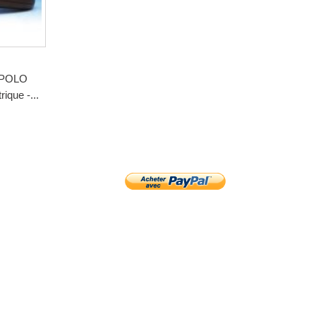
POLO
ique -...