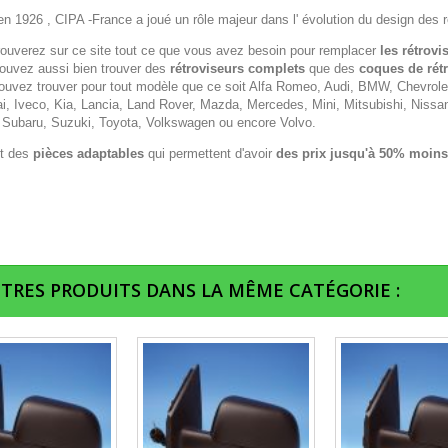
n 1926 , CIPA -France a joué un rôle majeur dans l' évolution du design des r
rouverez sur ce site tout ce que vous avez besoin pour remplacer
les rétrovi
ouvez aussi bien trouver des
rétroviseurs complets
que des
coques de rét
ouvez trouver pour tout modèle que ce soit Alfa Romeo, Audi, BMW, Chevrolet,
i, Iveco, Kia, Lancia, Land Rover, Mazda, Mercedes, Mini, Mitsubishi, Nissa
 Subaru, Suzuki, Toyota, Volkswagen ou encore Volvo.
t des
pièces adaptables
qui permettent d'avoir
des prix jusqu'à 50% moins
UTRES PRODUITS DANS LA MÊME CATÉGORIE :