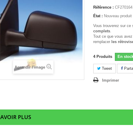
Référence :
CF270164
État :
Nouveau produit
Vous trouverez sur ce 
complets
.
Tout ce que vous avez
remplacer
les rétrovis
4
Produits
En stoc
Agrandir l'image
Tweet
Parta
Imprimer
SAVOIR PLUS