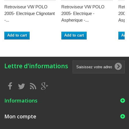
Retroviseur VW POLO
Retroviseur VW POLO
Retr
2005- Electrique Clignotant
2005- Electrique -
2005-
-...
Aspherique -...
Asphe
Add to cart
Add to cart
Add 
Lettre d'informations
Informations
Mon compte