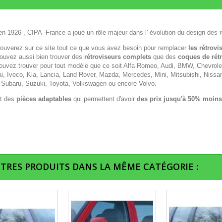
n 1926 , CIPA -France a joué un rôle majeur dans l' évolution du design des r
rouverez sur ce site tout ce que vous avez besoin pour remplacer
les rétrovi
ouvez aussi bien trouver des
rétroviseurs complets
que des
coques de rét
ouvez trouver pour tout modèle que ce soit Alfa Romeo, Audi, BMW, Chevrolet,
i, Iveco, Kia, Lancia, Land Rover, Mazda, Mercedes, Mini, Mitsubishi, Nissa
 Subaru, Suzuki, Toyota, Volkswagen ou encore Volvo.
t des
pièces adaptables
qui permettent d'avoir
des prix jusqu'à 50% moins
UTRES PRODUITS DANS LA MÊME CATÉGORIE :