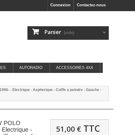
Connexion
Contactez-nous
Panier
(vide)
GES
AUTORADIO
ACCESSOIRES 4X4
6- - Electrique - Aspherique - Coiffe a peindre - Gauche -
VW POLO
TTC
51,00 €
Electrique -