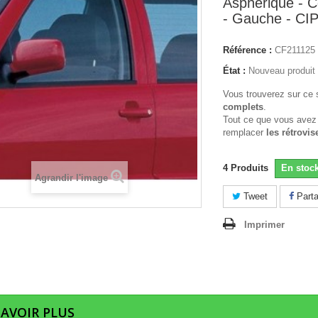
Aspherique - C
- Gauche - CI
Référence :
CF211125
État :
Nouveau produit
Vous trouverez sur ce 
complets
.
Tout ce que vous avez
remplacer
les rétrovis
4
Produits
En stoc
Agrandir l'image
Tweet
Parta
Imprimer
SAVOIR PLUS