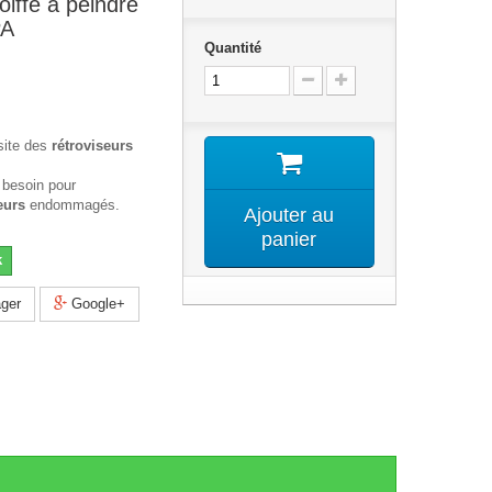
oiffe a peindre
PA
Quantité
site des
rétroviseurs
 besoin pour
eurs
endommagés.
Ajouter au
panier
k
ger
Google+