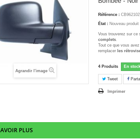
Bombee - Noir
Référence :
CB962102
État :
Nouveau produit
Vous trouverez sur ce 
complets
.
Tout ce que vous avez
remplacer
les rétrovis
4
Produits
En stoc
Agrandir l'image
Tweet
Parta
Imprimer
SAVOIR PLUS