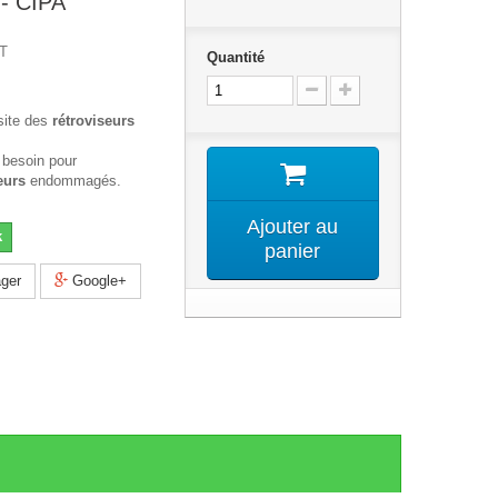
 - CIPA
T
Quantité
site des
rétroviseurs
 besoin pour
eurs
endommagés.
Ajouter au
k
panier
ger
Google+