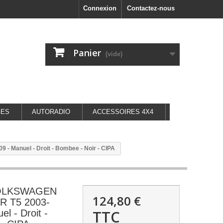
Connexion
Contactez-nous
Panier
(vide)
GES
AUTORADIO
ACCESSOIRES 4X4
Manuel - Droit - Bombee - Noir - CIPA
 VOLKSWAGEN
124,80 €
 T5 2003-
TTC
l - Droit -