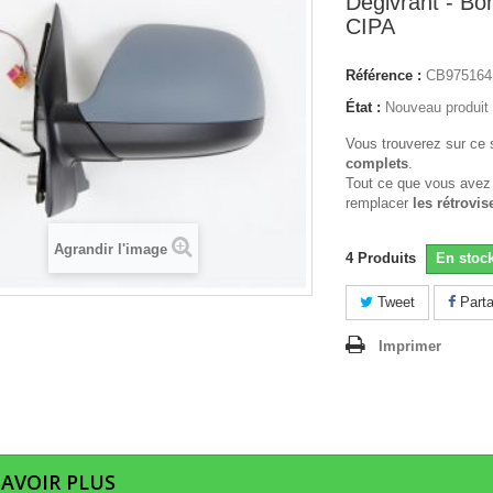
Degivrant - Bo
CIPA
Référence :
CB975164
État :
Nouveau produit
Vous trouverez sur ce 
complets
.
Tout ce que vous avez
remplacer
les rétrovis
Agrandir l'image
4
Produits
En stoc
Tweet
Parta
Imprimer
SAVOIR PLUS