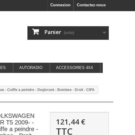
Connexion
Contactez-nous
Panier
(vide)
GES
AUTORADIO
ACCESSOIRES 4X4
Coiffe a peindre - Degivrant - Bombee - Droit - CIPA
 VOLKSWAGEN
121,44 €
 T5 2009- -
TTC
iffe a peindre -