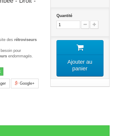
mbee - Droit -
Quantité
site des
rétroviseurs
 besoin pour
eurs
endommagés.
Ajouter au
panier
k
ger
Google+