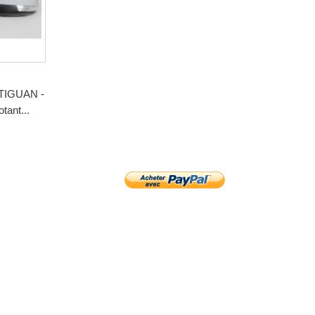
IGUAN -
otant...