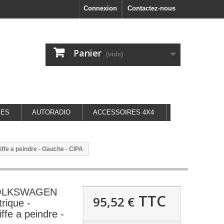
Connexion
Contactez-nous
Panier
(vide)
GES
AUTORADIO
ACCESSOIRES 4X4
fe a peindre - Gauche - CIPA
 VOLKSWAGEN
TTC
95,52 €
rique -
iffe a peindre -