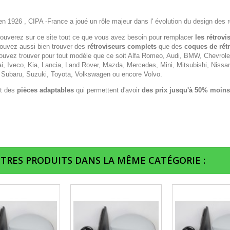
n 1926 , CIPA -France a joué un rôle majeur dans l' évolution du design des r
rouverez sur ce site tout ce que vous avez besoin pour remplacer
les rétrovi
ouvez aussi bien trouver des
rétroviseurs complets
que des
coques de rét
ouvez trouver pour tout modèle que ce soit Alfa Romeo, Audi, BMW, Chevrolet,
i, Iveco, Kia, Lancia, Land Rover, Mazda, Mercedes, Mini, Mitsubishi, Nissa
 Subaru, Suzuki, Toyota, Volkswagen ou encore Volvo.
t des
pièces adaptables
qui permettent d'avoir
des prix jusqu'à 50% moins
UTRES PRODUITS DANS LA MÊME CATÉGORIE :