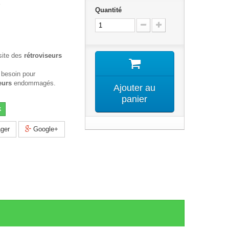
Quantité
site des
rétroviseurs
 besoin pour
eurs
endommagés.
Ajouter au
panier
k
ger
Google+