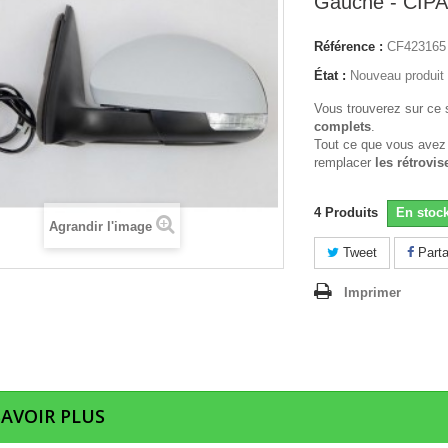
Gauche - CIPA
Référence :
CF423165
État :
Nouveau produit
Vous trouverez sur ce 
complets
.
Tout ce que vous avez
remplacer
les rétrovis
4
Produits
En stoc
Agrandir l'image
Tweet
Parta
Imprimer
SAVOIR PLUS