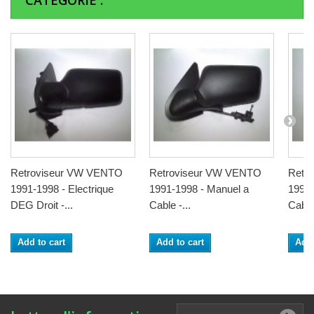
CATÉGORIE :
Retroviseur VW VENTO
Retroviseur VW VENTO
Retr
1991-1998 - Electrique
1991-1998 - Manuel a
1991-
DEG Droit -...
Cable -...
Cable 
Add to cart
Add to cart
Add 