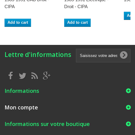
CIPA
Droit - CIPA
Add 
Add to cart
Add to cart
Lettre d'informations
Informations
Mon compte
Informations sur votre boutique