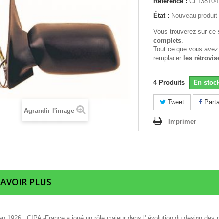
Référence :
CF138104
État :
Nouveau produit
Vous trouverez sur ce 
complets
.
Tout ce que vous avez
remplacer
les rétrovis
4
Produits
En stoc
Tweet
Parta
Agrandir l'image
Imprimer
SAVOIR PLUS
n 1926 , CIPA -France a joué un rôle majeur dans l' évolution du design des r