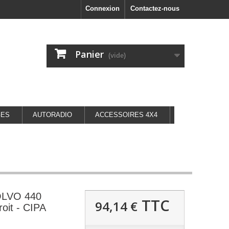
Connexion
Contactez-nous
Panier
(vide)
GES
AUTORADIO
ACCESSOIRES 4X4
OLVO 440
TTC
94,14 €
it - CIPA