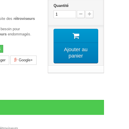
Quantité
site des
rétroviseurs
 besoin pour
eurs
endommagés.
k
Ajouter au
panier
ger
Google+
étroviseurs .