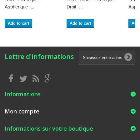
Aspherique -...
Droit -...
Asphe
Add to cart
Add to cart
Add 
Lettre d'informations
Informations
Mon compte
Informations sur votre boutique