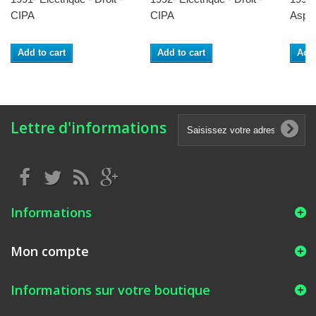
CIPA
CIPA
Asphe
Add to cart
Add to cart
Add 
Lettre d'informations
Informations
Mon compte
Informations sur votre boutique