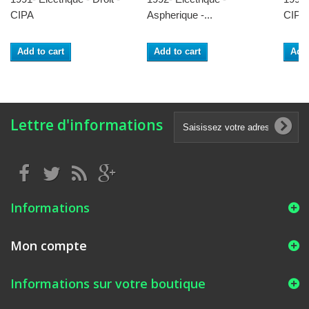
CIPA
Aspherique -...
CIPA
Add to cart
Add to cart
Add 
Lettre d'informations
Informations
Mon compte
Informations sur votre boutique