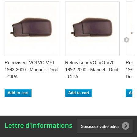
Retroviseur VOLVO V70
Retroviseur VOLVO V70
Retr
1992-2000 - Manuel - Droit
1992-2000 - Manuel - Droit
1992-
- CIPA
- CIPA
Droit -
Add to cart
Add to cart
Add 
Lettre d'informations