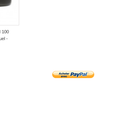
I 100
el -