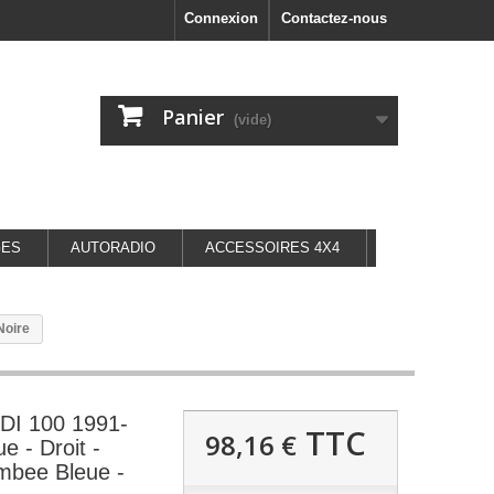
Connexion
Contactez-nous
Panier
(vide)
GES
AUTORADIO
ACCESSOIRES 4X4
Noire
UDI 100 1991-
TTC
98,16 €
e - Droit -
mbee Bleue -