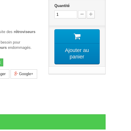
Quantité
site des
rétroviseurs
 besoin pour
eurs
endommagés.
Ajouter au
panier
k
ger
Google+