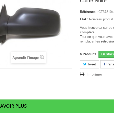
Coiffe Noire
Référence :
CF378104
État :
Nouveau produit
Vous trouverez sur ce 
complets
.
Tout ce que vous avez
remplacer
les rétrovis
4
Produits
En stoc
Agrandir l'image
Tweet
Parta
Imprimer
SAVOIR PLUS