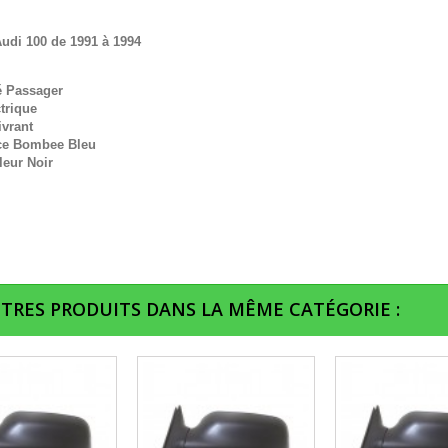
udi 100 de 1991 à 1994
é Passager
trique
ivrant
ce Bombee Bleu
leur Noir
UTRES PRODUITS DANS LA MÊME CATÉGORIE :