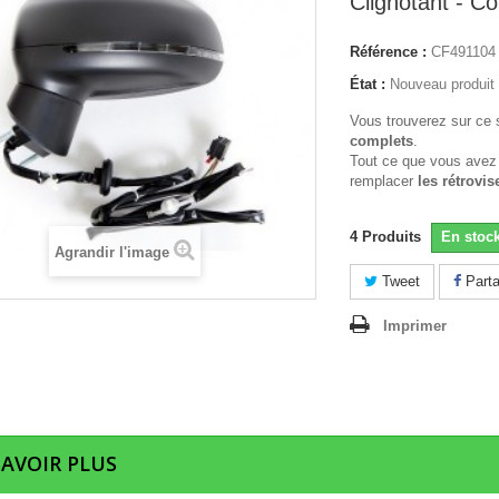
Clignotant - Co
Référence :
CF491104
État :
Nouveau produit
Vous trouverez sur ce 
complets
.
Tout ce que vous avez
remplacer
les rétrovis
4
Produits
En stoc
Agrandir l'image
Tweet
Parta
Imprimer
SAVOIR PLUS