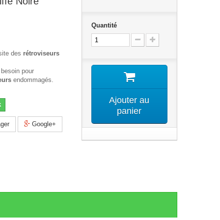
iffe Noire
Quantité
site des
rétroviseurs
 besoin pour
eurs
endommagés.
Ajouter au
k
panier
ger
Google+