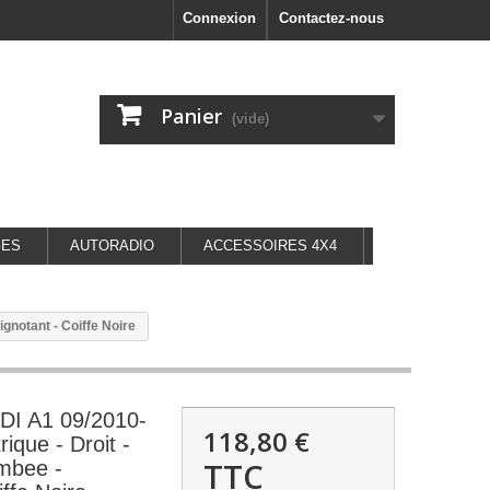
Connexion
Contactez-nous
Panier
(vide)
GES
AUTORADIO
ACCESSOIRES 4X4
gnotant - Coiffe Noire
DI A1 09/2010-
118,80 €
rique - Droit -
TTC
mbee -