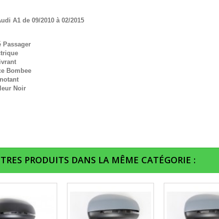
udi A1 de 09/2010 à 02/2015
é Passager
trique
ivrant
ce Bombee
notant
leur Noir
UTRES PRODUITS DANS LA MÊME CATÉGORIE :