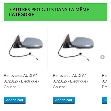
7 AUTRES PRODUITS DANS LA MÊME
CATÉGORIE :
Retroviseur AUDI A4
Retroviseur AUDI A4
Retro
01/2012- - Electrique -
01/2012- - Electrique -
01/20
Gauche -...
Gauche -...
Droit -
Add to cart
Add to cart
Add 