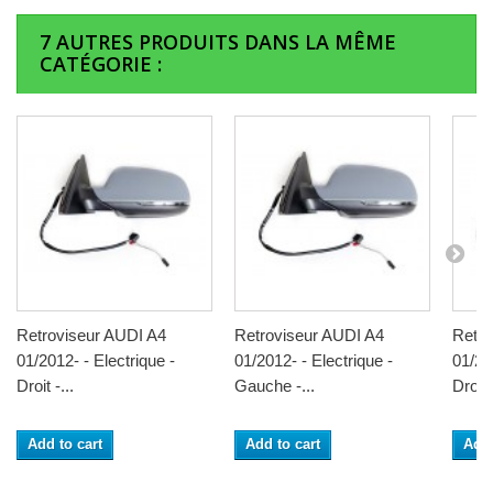
7 AUTRES PRODUITS DANS LA MÊME
CATÉGORIE :
Retroviseur AUDI A4
Retroviseur AUDI A4
Retro
01/2012- - Electrique -
01/2012- - Electrique -
01/20
Droit -...
Gauche -...
Droit -
Add to cart
Add to cart
Add 