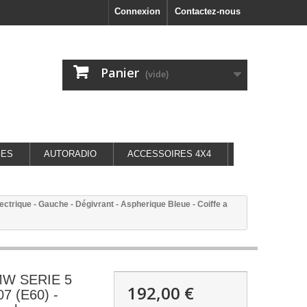
Connexion
Contactez-nous
Panier
(vide)
GES
AUTORADIO
ACCESSOIRES 4X4
ctrique - Gauche - Dégivrant - Aspherique Bleue - Coiffe a
BMW SERIE 5
192,00 €
7 (E60) -