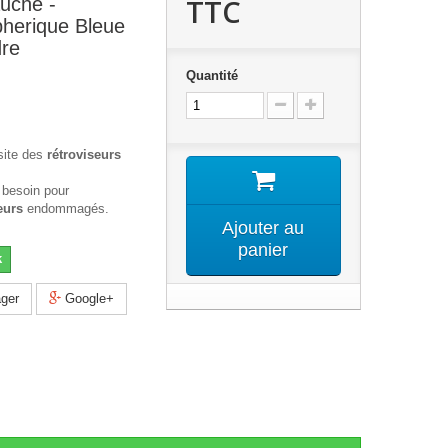
TTC
auche -
pherique Bleue
dre
Quantité
site des
rétroviseurs
 besoin pour
eurs
endommagés.
Ajouter au
panier
k
ger
Google+