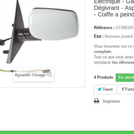
Electrique - G
Dégivrant - As
- Coiffe a pein
Référence :
CF396165
État :
Nouveau produit
Vous trouverez sur ce 
complets
.
Tout ce que vous avez
remplacer
les rétrovis
Agrandir l'image
4
Produits
En stoc
Tweet
Parta
Imprimer