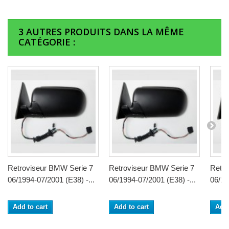
3 AUTRES PRODUITS DANS LA MÊME
CATÉGORIE :
Retroviseur BMW Serie 7
Retroviseur BMW Serie 7
Retro
06/1994-07/2001 (E38) -...
06/1994-07/2001 (E38) -...
06/19
Add to cart
Add to cart
Add 