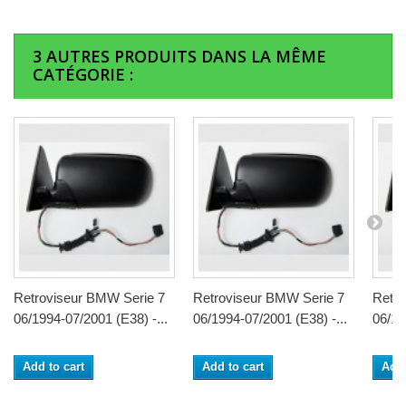
3 AUTRES PRODUITS DANS LA MÊME
CATÉGORIE :
Retroviseur BMW Serie 7
Retroviseur BMW Serie 7
Retro
06/1994-07/2001 (E38) -...
06/1994-07/2001 (E38) -...
06/19
Add to cart
Add to cart
Add 