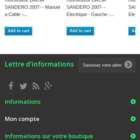
SANDERO 2007- - Manuel
SANDERO 2007- -
SAND
a Cable -...
Electrique - Gauche -...
Electr
Add to cart
Add to cart
Add 
Lettre d'informations
Informations
Mon compte
Informations sur votre boutique