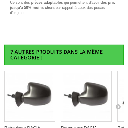
Ce sont des
pièces adaptables
qui permettent d'avoir
des prix
jusqu'à 50% moins chers
par rapport à ceux des pièces
d'origine.
7 AUTRES PRODUITS DANS LA MÊME
CATÉGORIE :
Retroviseur DACIA
Retroviseur DACIA
Retro