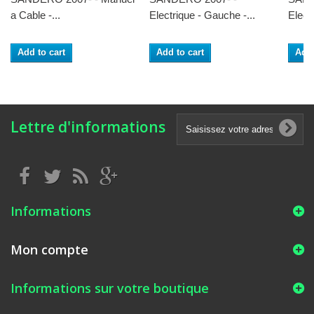
a Cable -...
Electrique - Gauche -...
Electr
Add to cart
Add to cart
Add 
Lettre d'informations
Informations
Mon compte
Informations sur votre boutique