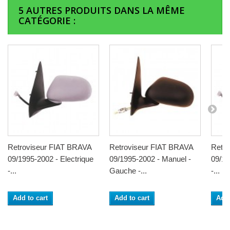
5 AUTRES PRODUITS DANS LA MÊME
CATÉGORIE :
Retroviseur FIAT BRAVA
Retroviseur FIAT BRAVA
Retr
09/1995-2002 - Electrique
09/1995-2002 - Manuel -
09/19
-...
Gauche -...
-...
Add to cart
Add to cart
Add 