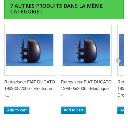
7 AUTRES PRODUITS DANS LA MÊME
CATÉGORIE :
Retroviseur FIAT DUCATO
Retroviseur FIAT DUCATO
Retr
1999-05/2006 - Electrique
1999-05/2006 - Electrique
1999-
-...
-...
Droit -
Add to cart
Add to cart
Add 