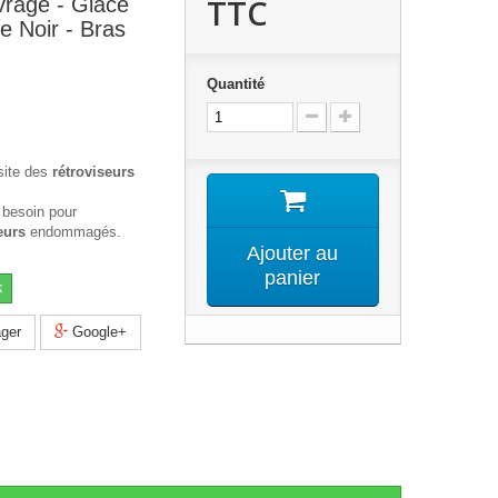
TTC
vrage - Glace
e Noir - Bras
Quantité
site des
rétroviseurs
 besoin pour
eurs
endommagés.
Ajouter au
panier
k
ger
Google+