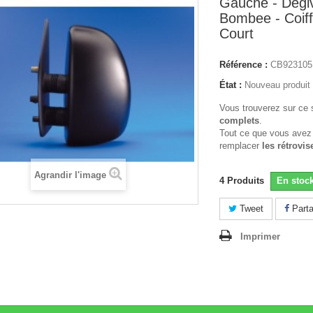
Gauche - Degi
Bombee - Coiff
Court
Référence :
CB923105
État :
Nouveau produit
Vous trouverez sur ce 
complets
.
Tout ce que vous avez
remplacer
les rétrovis
Agrandir l'image
4
Produits
En stoc
Tweet
Parta
Imprimer