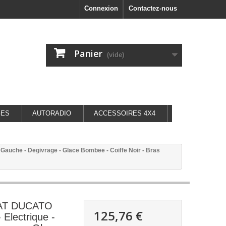
Connexion
Contactez-nous
Panier
(vide)
GES
AUTORADIO
ACCESSOIRES 4X4
Gauche - Degivrage - Glace Bombee - Coiffe Noir - Bras
FIAT DUCATO
125,76 €
 Electrique -