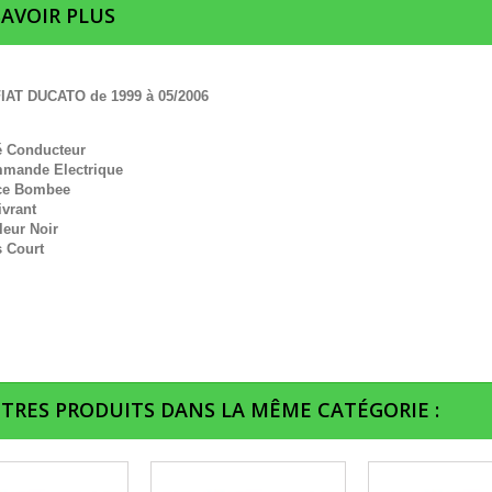
SAVOIR PLUS
IAT DUCATO de 1999 à 05/2006
é Conducteur
mande Electrique
ce Bombee
ivrant
leur Noir
s Court
UTRES PRODUITS DANS LA MÊME CATÉGORIE :