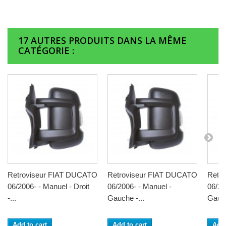
17 AUTRES PRODUITS DANS LA MÊME
CATÉGORIE :
Retroviseur FIAT DUCATO
Retroviseur FIAT DUCATO
Retr
06/2006- - Manuel - Droit
06/2006- - Manuel -
06/20
-...
Gauche -...
Gauch
Add to cart
Add to cart
Add 