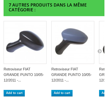
7 AUTRES PRODUITS DANS LA MÊME
CATÉGORIE :
Retroviseur FIAT
Retroviseur FIAT
Retro
GRANDE PUNTO 10/05-
GRANDE PUNTO 10/05-
GRAN
12/2011 -...
12/2011 -...
12/201
Add to cart
Add to cart
Add 