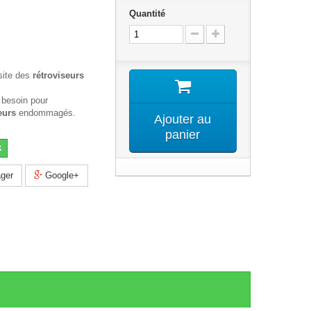
Quantité
site des
rétroviseurs
 besoin pour
eurs
endommagés.
Ajouter au
panier
k
ger
Google+