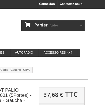
Connexion
Contactez-nous
Panier
(vide)
GES
AUTORADIO
ACCESSOIRES 4X4
 Cable - Gauche - CIPA
IAT PALIO
TTC
37,68 €
01 (5Portes) -
e - Gauche -