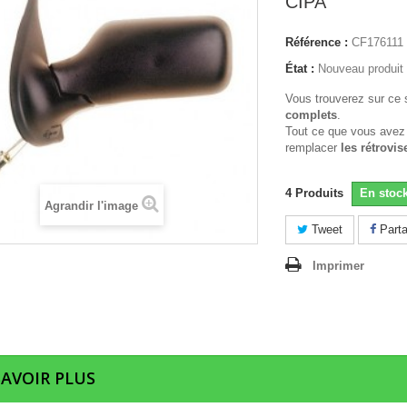
CIPA
Référence :
CF176111
État :
Nouveau produit
Vous trouverez sur ce 
complets
.
Tout ce que vous avez
remplacer
les rétrovis
4
Produits
En stoc
Agrandir l'image
Tweet
Parta
Imprimer
SAVOIR PLUS