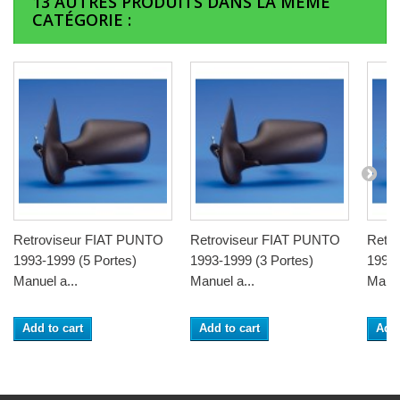
13 AUTRES PRODUITS DANS LA MÊME
CATÉGORIE :
Retroviseur FIAT PUNTO
Retroviseur FIAT PUNTO
Retr
1993-1999 (5 Portes)
1993-1999 (3 Portes)
1993-
Manuel a...
Manuel a...
Manue
Add to cart
Add to cart
Add 