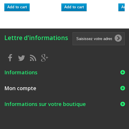
Add to cart
Add to cart
Add 
Lettre d'informations
Informations
Mon compte
Informations sur votre boutique