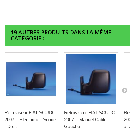
19 AUTRES PRODUITS DANS LA MÊME
CATÉGORIE :
Retroviseur FIAT SCUDO
Retroviseur FIAT SCUDO
Retr
2007- - Electrique - Sonde
2007- - Manuel Cable -
2007- 
- Droit
Gauche
a...