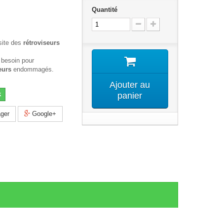
Quantité
site des
rétroviseurs
 besoin pour
eurs
endommagés.
Ajouter au
k
panier
ger
Google+