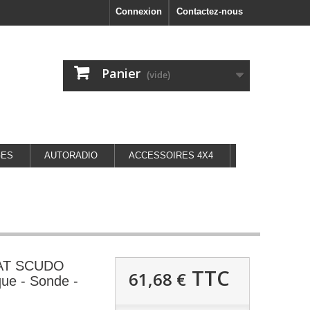
Connexion
Contactez-nous
Panier
(vide)
GES
AUTORADIO
ACCESSOIRES 4X4
FIAT SCUDO
TTC
61,68 €
que - Sonde -