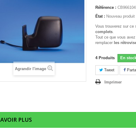
Référence :
CB966104
État :
Nouveau produit
Vous trouverez sur ce 
complets
.
Tout ce que vous avez
remplacer
les rétrovis
4
Produits
En stoc
Agrandir l'image
Tweet
Parta
Imprimer
SAVOIR PLUS