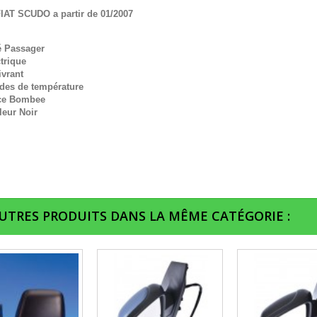
IAT SCUDO a partir de 01/2007
é Passager
trique
ivrant
des de température
ce Bombee
leur Noir
AUTRES PRODUITS DANS LA MÊME CATÉGORIE :