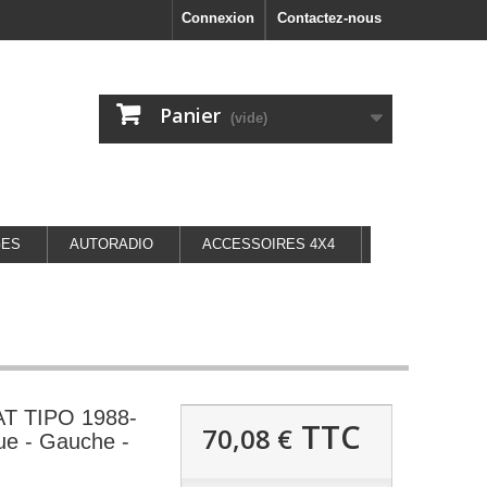
Connexion
Contactez-nous
Panier
(vide)
GES
AUTORADIO
ACCESSOIRES 4X4
IAT TIPO 1988-
TTC
70,08 €
que - Gauche -