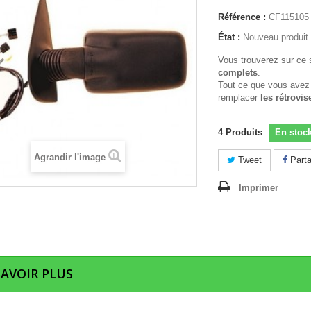
Référence :
CF115105
État :
Nouveau produit
Vous trouverez sur ce 
complets
.
Tout ce que vous avez
remplacer
les rétrovis
4
Produits
En stoc
Agrandir l'image
Tweet
Parta
Imprimer
SAVOIR PLUS