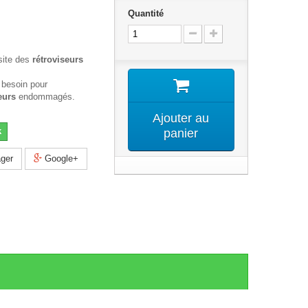
Quantité
site des
rétroviseurs
 besoin pour
eurs
endommagés.
Ajouter au
k
panier
ger
Google+