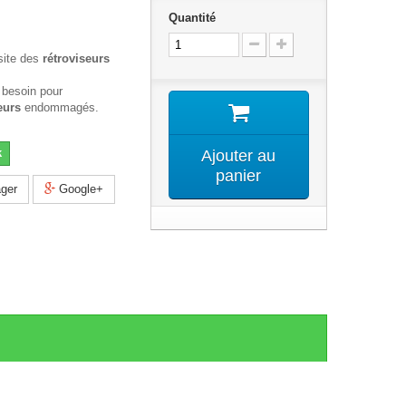
Quantité
site des
rétroviseurs
 besoin pour
eurs
endommagés.
k
Ajouter au
panier
ger
Google+