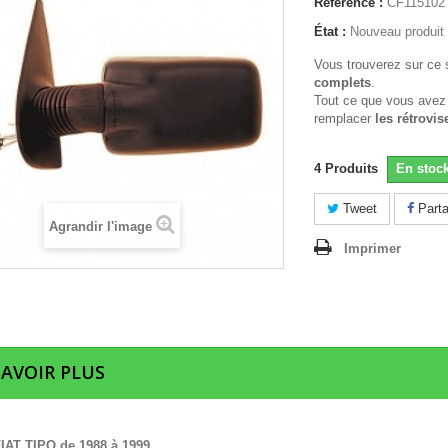
Référence :
CF115102
État :
Nouveau produit
Vous trouverez sur ce 
complets
.
Tout ce que vous avez
remplacer
les rétrovis
4
Produits
En stoc
Tweet
Parta
Agrandir l'image
Imprimer
SAVOIR PLUS
IAT TIPO de 1988 à 1999