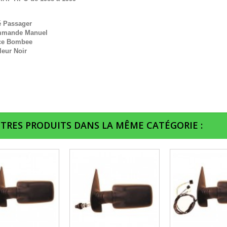
é Passager
mande Manuel
ce Bombee
leur Noir
UTRES PRODUITS DANS LA MÊME CATÉGORIE :