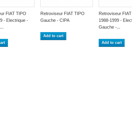
eur FIAT TIPO
Retroviseur FIAT TIPO
Retroviseur FIA
 - Electrique -
Gauche - CIPA
1988-1999 - Elect
..
Gauche -...
Add to cart
art
Add to cart