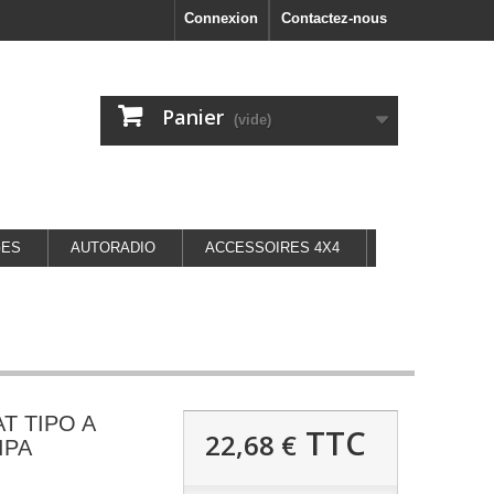
Connexion
Contactez-nous
Panier
(vide)
GES
AUTORADIO
ACCESSOIRES 4X4
AT TIPO A
TTC
22,68 €
CIPA