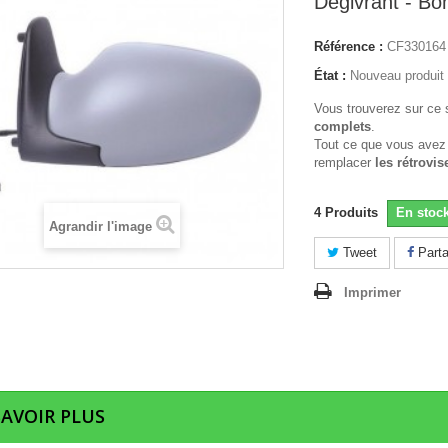
Dégivrant - B
Référence :
CF330164
État :
Nouveau produit
Vous trouverez sur ce 
complets
.
Tout ce que vous avez
remplacer
les rétrovis
4
Produits
En stoc
Agrandir l'image
Tweet
Parta
Imprimer
SAVOIR PLUS