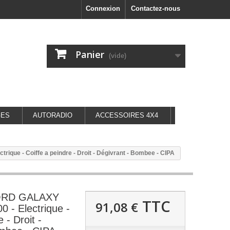
Connexion
Contactez-nous
Panier
(vide)
GES
AUTORADIO
ACCESSOIRES 4X4
ique - Coiffe a peindre - Droit - Dégivrant - Bombee - CIPA
FORD GALAXY
TTC
91,08 €
0 - Electrique -
 - Droit -