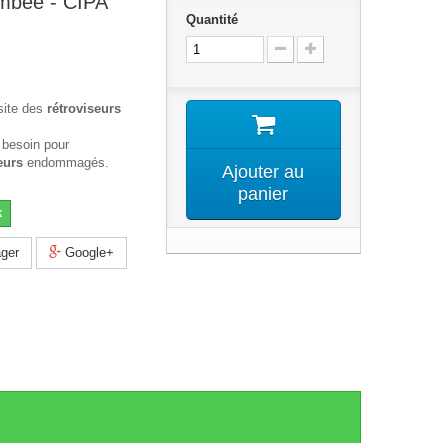
ombee - CIPA
Quantité
site des
rétroviseurs
 besoin pour
eurs
endommagés.
Ajouter au
panier
k
ger
Google+