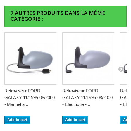
7 AUTRES PRODUITS DANS LA MÊME
CATÉGORIE :
Retroviseur FORD
Retroviseur FORD
Retr
GALAXY 11/1995-08/2000
GALAXY 11/1995-08/2000
GALA
- Manuel a...
- Electrique -...
- Elec
Add to cart
Add to cart
Add 