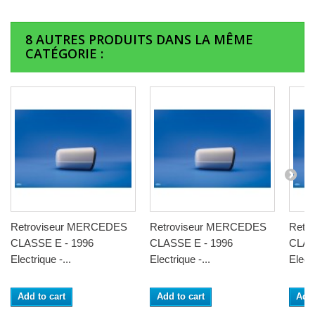
8 AUTRES PRODUITS DANS LA MÊME
CATÉGORIE :
Retroviseur MERCEDES
Retroviseur MERCEDES
Retr
CLASSE E - 1996
CLASSE E - 1996
CLAS
Electrique -...
Electrique -...
Electr
Add to cart
Add to cart
Add 