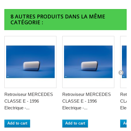
8 AUTRES PRODUITS DANS LA MÊME
CATÉGORIE :
Retroviseur MERCEDES
Retroviseur MERCEDES
Retr
CLASSE E - 1996
CLASSE E - 1996
CLAS
Electrique -...
Electrique -...
Electr
Add to cart
Add to cart
Add 