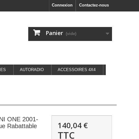
Connexion
Contactez-nous
Panier
(vide)
GES
AUTORADIO
ACCESSOIRES 4X4
INI ONE 2001-
140,04 €
que Rabattable
TTC