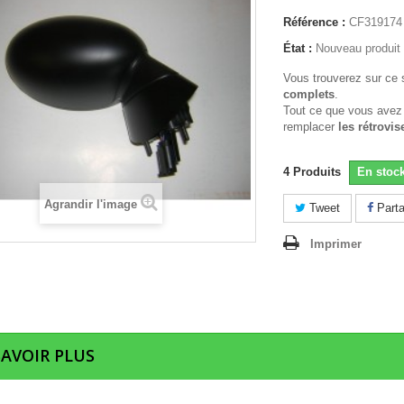
Référence :
CF319174
État :
Nouveau produit
Vous trouverez sur ce 
complets
.
Tout ce que vous avez
remplacer
les rétrovis
4
Produits
En stoc
Agrandir l'image
Tweet
Parta
Imprimer
SAVOIR PLUS