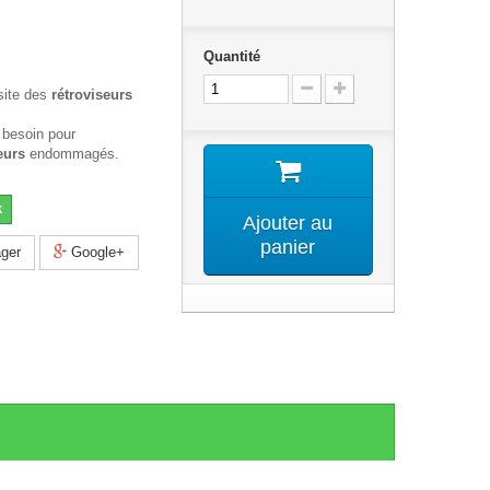
Quantité
site des
rétroviseurs
 besoin pour
eurs
endommagés.
k
Ajouter au
panier
ger
Google+