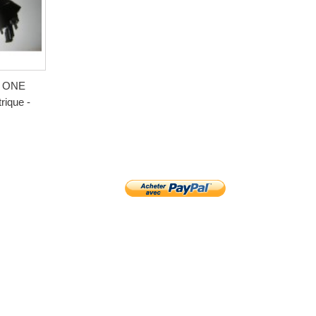
I ONE
rique -