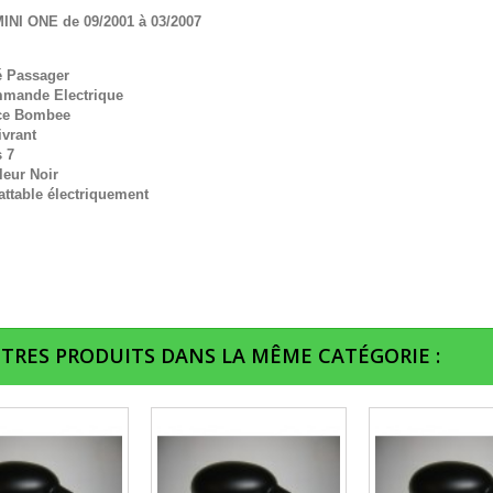
INI ONE de 09/2001 à 03/2007
é Passager
mande Electrique
ce Bombee
ivrant
 7
leur Noir
ttable électriquement
UTRES PRODUITS DANS LA MÊME CATÉGORIE :