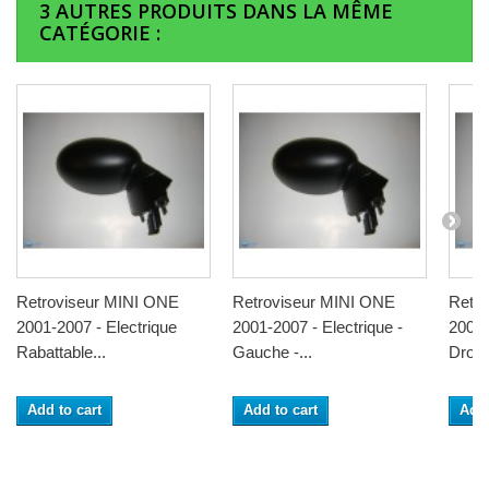
3 AUTRES PRODUITS DANS LA MÊME
CATÉGORIE :
Retroviseur MINI ONE
Retroviseur MINI ONE
Retr
2001-2007 - Electrique
2001-2007 - Electrique -
2001-
Rabattable...
Gauche -...
Droit
Add to cart
Add to cart
Add 