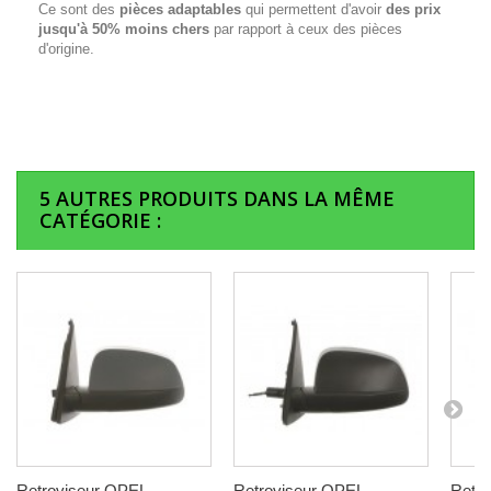
Ce sont des
pièces adaptables
qui permettent d'avoir
des prix
jusqu'à 50% moins chers
par rapport à ceux des pièces
d'origine.
5 AUTRES PRODUITS DANS LA MÊME
CATÉGORIE :
Retroviseur OPEL
Retroviseur OPEL
Retr