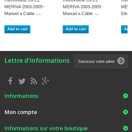
MERIVA 2003-2009 -
MERIVA 2003-2009 -
MERI
Manuel a Cable -...
Manuel a Cable -...
Electr
Add to cart
Add to cart
Add 
Lettre d'informations
Informations
Mon compte
Informations sur votre boutique