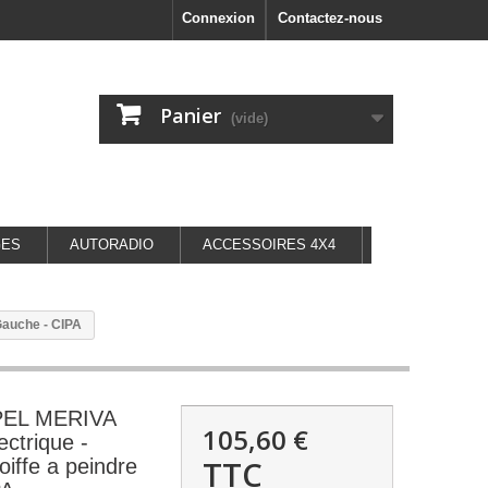
Connexion
Contactez-nous
Panier
(vide)
GES
AUTORADIO
ACCESSOIRES 4X4
Gauche - CIPA
OPEL MERIVA
105,60 €
ectrique -
TTC
oiffe a peindre