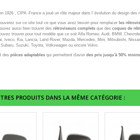
n 1926 , CIPA -France a joué un rôle majeur dans l' évolution du design des r
rouverez sur ce site tout ce que vous avez besoin pour remplacer
les rétrovi
ouvez aussi bien trouver des
rétroviseurs complets
que des
coques de rét
ouvez trouver pour tout modèle que ce soit Alfa Romeo, Audi, BMW, Chevrolet,
i, Iveco, Kia, Lancia, Land Rover, Mazda, Mercedes, Mini, Mitsubishi, Nissa
 Subaru, Suzuki, Toyota, Volkswagen ou encore Volvo.
t des
pièces adaptables
qui permettent d'avoir
des prix jusqu'à 50% moins
UTRES PRODUITS DANS LA MÊME CATÉGORIE :