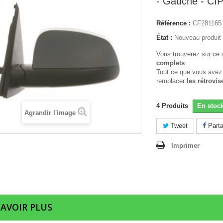
- Gauche - CI
Référence :
CF281165
État :
Nouveau produit
Vous trouverez sur ce 
complets
.
Tout ce que vous avez
remplacer
les rétrovis
4
Produits
En stoc
Agrandir l'image
Tweet
Parta
Imprimer
SAVOIR PLUS