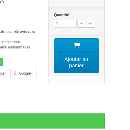
PA
Quantité
site des
rétroviseurs
 besoin pour
eurs
endommagés.
Ajouter au
k
panier
ger
Google+