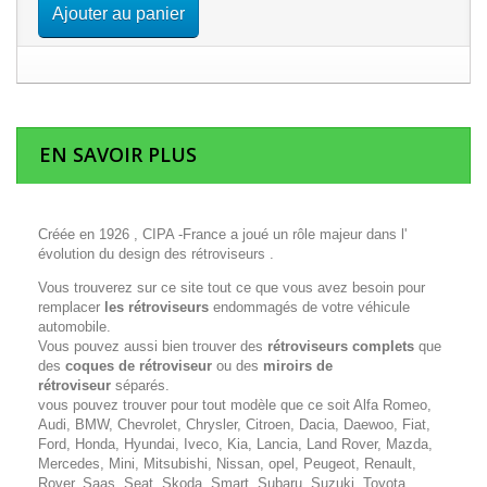
Ajouter au panier
EN SAVOIR PLUS
Créée en 1926 , CIPA -France a joué un rôle majeur dans l'
évolution du design des rétroviseurs .
Vous trouverez sur ce site tout ce que vous avez besoin pour
remplacer
les rétroviseurs
endommagés de votre véhicule
automobile.
Vous pouvez aussi bien trouver des
rétroviseurs complets
que
des
coques de rétroviseur
ou des
miroirs de
rétroviseur
séparés.
vous pouvez trouver pour tout modèle que ce soit Alfa Romeo,
Audi, BMW, Chevrolet, Chrysler, Citroen, Dacia, Daewoo, Fiat,
Ford, Honda, Hyundai, Iveco, Kia, Lancia, Land Rover, Mazda,
Mercedes, Mini, Mitsubishi, Nissan, opel, Peugeot, Renault,
Rover, Saas, Seat, Skoda, Smart, Subaru, Suzuki, Toyota,