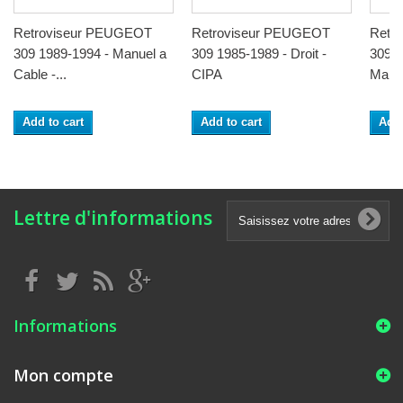
Retroviseur PEUGEOT
Retroviseur PEUGEOT
Retr
309 1989-1994 - Manuel a
309 1985-1989 - Droit -
309 1
Cable -...
CIPA
Manet
Add to cart
Add to cart
Add 
Lettre d'informations
Informations
Mon compte