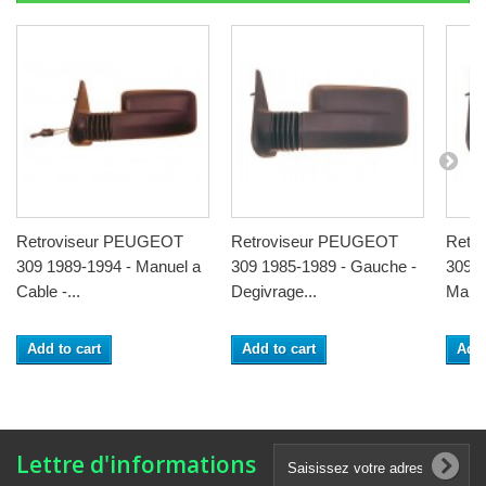
Retroviseur PEUGEOT
Retroviseur PEUGEOT
Retr
309 1989-1994 - Manuel a
309 1985-1989 - Gauche -
309 1
Cable -...
Degivrage...
Manet
Add to cart
Add to cart
Add 
Lettre d'informations